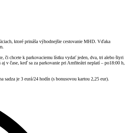
ošiciach, ktoré prináša výhodnejšie cestovanie MHD. Vďaka
om.
 či chcete k parkovaciemu lístku vydať jeden, dva, tri alebo štyri
aj v čase, keď sa za parkovanie pri Amfiteátri neplatí – po18:00 h,
a sadza je 3 eurá/24 hodín (s bonusovou kartou 2,25 eur).