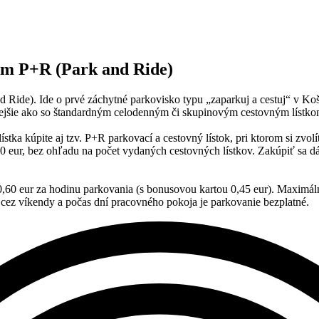
tém P+R (Park and Ride)
d Ride). Ide o prvé záchytné parkovisko typu „zaparkuj a cestuj“ v K
jšie ako so štandardným celodenným či skupinovým cestovným lístk
 kúpite aj tzv. P+R parkovací a cestovný lístok, pri ktorom si zvolíte,
50 eur, bez ohľadu na počet vydaných cestovných lístkov. Zakúpiť sa dá 
0,60 eur za hodinu parkovania (s bonusovou kartou 0,45 eur). Maximáln
 cez víkendy a počas dní pracovného pokoja je parkovanie bezplatné.