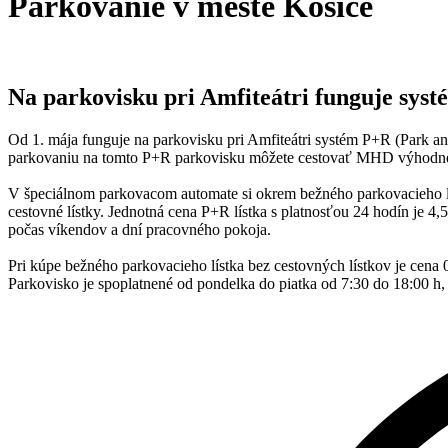
Parkovanie v meste Košice
Na parkovisku pri Amfiteátri funguje sys
Od 1. mája funguje na parkovisku pri Amfiteátri systém P+R (Park an
parkovaniu na tomto P+R parkovisku môžete cestovať MHD výhodne
V špeciálnom parkovacom automate si okrem bežného parkovacieho lístka
cestovné lístky. Jednotná cena P+R lístka s platnosťou 24 hodín je 4,
počas víkendov a dní pracovného pokoja.
Pri kúpe bežného parkovacieho lístka bez cestovných lístkov je cena 
Parkovisko je spoplatnené od pondelka do piatka od 7:30 do 18:00 h,