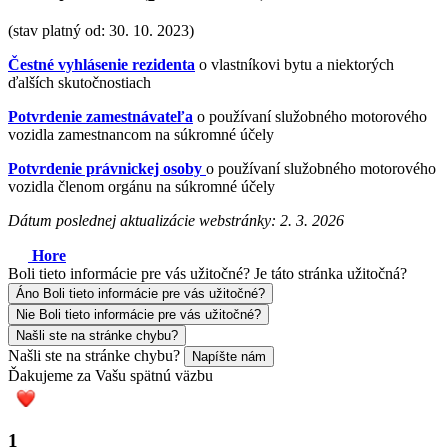
(stav platný od: 30. 10. 2023)
Čestné vyhlásenie rezidenta
o vlastníkovi bytu a niektorých
ďalších skutočnostiach
Potvrdenie zamestnávateľa
o používaní služobného motorového
vozidla zamestnancom na súkromné účely
Potvrdenie právnickej osoby
o používaní služobného motorového
vozidla členom orgánu na súkromné účely
Dátum poslednej aktualizácie webstránky: 2. 3. 2026
Hore
Boli tieto informácie pre vás užitočné?
Je táto stránka užitočná?
Áno
Boli tieto informácie pre vás užitočné?
Nie
Boli tieto informácie pre vás užitočné?
Našli ste na stránke chybu?
Našli ste na stránke chybu?
Napíšte nám
Ďakujeme za Vašu spätnú väzbu
1