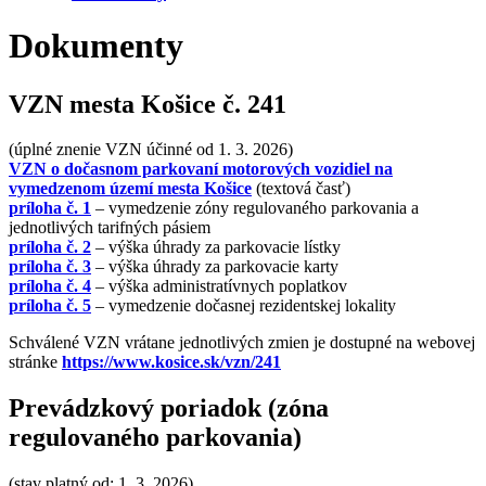
Dokumenty
VZN mesta Košice č. 241
(úplné znenie VZN účinné od 1. 3. 2026)
VZN o dočasnom parkovaní motorových vozidiel na
vymedzenom území mesta Košice
(textová časť)
príloha č. 1
– vymedzenie zóny regulovaného parkovania a
jednotlivých tarifných pásiem
príloha č. 2
– výška úhrady za parkovacie lístky
príloha č. 3
– výška úhrady za parkovacie karty
príloha č. 4
– výška administratívnych poplatkov
príloha č. 5
– vymedzenie dočasnej rezidentskej lokality
Schválené VZN vrátane jednotlivých zmien je dostupné na webovej
stránke
https://www.kosice.sk/vzn/241
Prevádzkový poriadok (zóna
regulovaného parkovania)
(stav platný od: 1. 3. 2026)