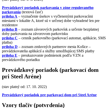
Prevádzkový poriadok parkovania v zóne regulovaného
parkovania
(textová časť)
príloha A
– vyznačenie úsekov s vyčlenenými parkovacími
miestami v lokalite A, ktoré sú v určenej dobe vyhradené len pre
rezidentov
príloha B
– zoznam závorových parkovísk a určenie bezplatnej
doby parkovania na závorovom parkovisku
príloha C
– cenník parkovného (parkovací automat, aplikácie, SMS
platba)
príloha D
– zoznam zmluvných partnerov mesta Košice –
prevádzkovatelia aplikácií a služby umožňujúcej SMS platby
príloha E
– preukazovanie podmienok podľa VZN a
prevádzkového poriadku
Prevádzkový poriadok (parkovací dom
pri Steel Aréne)
(stav platný od: 17. 10. 2022)
Prevádzkový poriadok pre parkovací dom pri Steel Aréne
Vzory tlačív (potvrdenia)