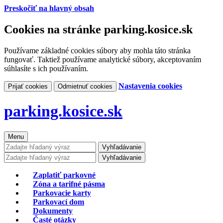
Preskočiť na hlavný obsah
Cookies na stránke parking.kosice.sk
Používame základné cookies súbory aby mohla táto stránka
fungovať. Taktiež používame analytické súbory, akceptovaním
súhlasíte s ich používaním.
Nastavenia cookies
Prijať cookies
Odmietnuť cookies
parking.kosice.sk
Menu
Vyhľadávanie
Vyhľadávanie
Zaplatiť parkovné
Zóna a tarifné pásma
Parkovacie karty
Parkovací dom
Dokumenty
Časté otázky