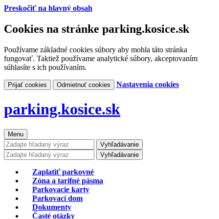
Preskočiť na hlavný obsah
Cookies na stránke parking.kosice.sk
Používame základné cookies súbory aby mohla táto stránka
fungovať. Taktiež používame analytické súbory, akceptovaním
súhlasíte s ich používaním.
Nastavenia cookies
Prijať cookies
Odmietnuť cookies
parking.kosice.sk
Menu
Vyhľadávanie
Vyhľadávanie
Zaplatiť parkovné
Zóna a tarifné pásma
Parkovacie karty
Parkovací dom
Dokumenty
Časté otázky